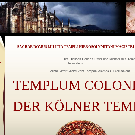
SACRAE DOMUS MILITIA TEMPLI HIEROSOLYMITANI MAGISTRI
N
Des Heiligen Hauses Ritter und Meister des Tempe
L
Jerusalem
Arme Ritter Christi vom Tempel Salomos zu Jerusalem
TEMPLUM COLON
DER KÖLNER TEM