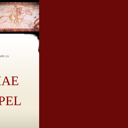
ls zu
IAE
PEL