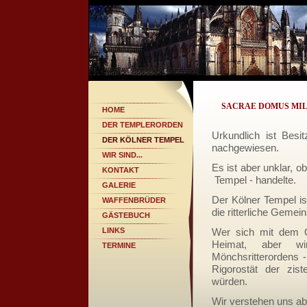
SACRAE DOMUS MIL
HOME
DER TEMPLERORDEN
Urkundlich ist Bes
DER KÖLNER TEMPEL
nachgewiesen.
WIR SIND...
Es ist aber unklar, o
KONTAKT
Tempel - handelte.
GALERIE
Der Kölner Tempel is
WAFFENBRÜDER
die ritterliche Geme
GÄSTEBUCH
LINKS
Wer sich mit dem Or
Heimat, aber wi
TERMINE
Mönchsritterordens -
Rigorostät der zist
würden.
Wir verstehen uns abe