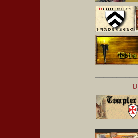
_________
U